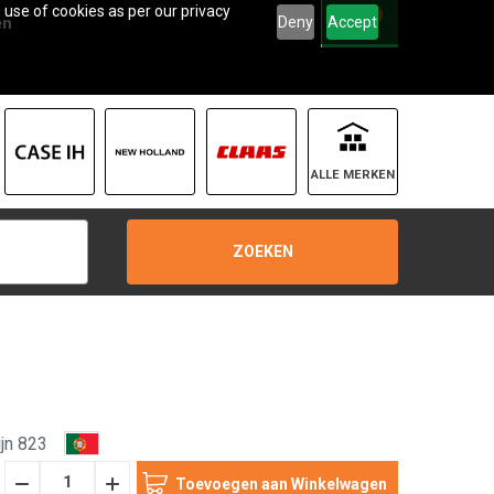
 use of cookies as per our privacy
0
Deny
Accept
en
ALLE MERKEN
ZOEKEN
jn 823
Hoeveelheid
Hoeveelheid