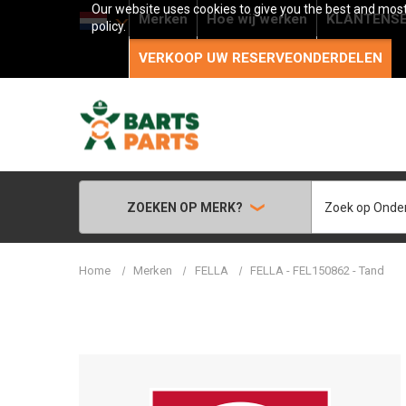
Our website uses cookies to give you the best and most 
Merken
Hoe wij werken
KLANTENSE
policy.
VERKOOP UW RESERVEONDERDELEN
Zoeken
ZOEKEN OP MERK?
Home
Merken
FELLA
FELLA - FEL150862 - Tand