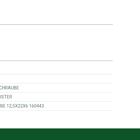
SECHSKANSCHRAUBE
GHT ADJUSTER
 - KONUSSCHEIBE 12,5X22X6 160443