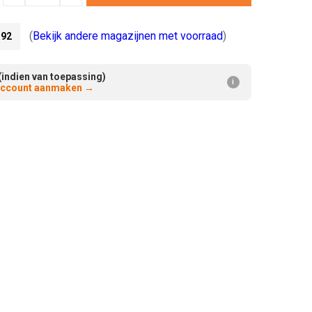
Verminderen:
verhogen:
(
Bekijk andere magazijnen met voorraad
)
92
(indien van toepassing)
i
 account aanmaken
→