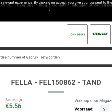
relevant experience. By clicking on accept, you give your consent to the
RVICE
Over ons
Blog
Contact
Inloggen
of
Registrer
FELLA - FEL150862 - TAND
Beste prijs
Verkoop door Magazi
€5.56
Voorraad:
5