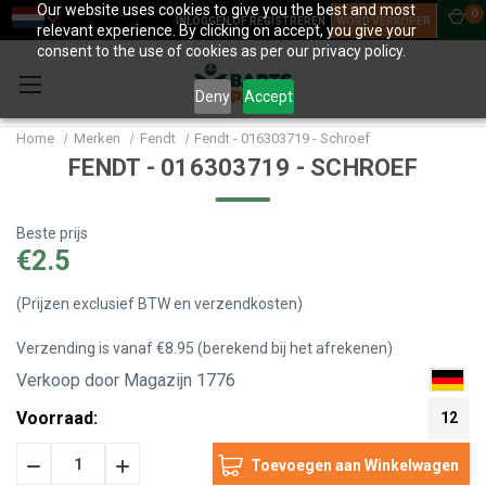
Our website uses cookies to give you the best and most
0
INLOGGEN OF REGISTREREN
WORD VERKOPER
relevant experience. By clicking on accept, you give your
consent to the use of cookies as per our privacy policy.
Deny
Accept
Home
Merken
Fendt
Fendt - 016303719 - Schroef
FENDT - 016303719 - SCHROEF
Beste prijs
€2.5
(Prijzen exclusief BTW en verzendkosten)
Verzending is vanaf €8.95 (berekend bij het afrekenen)
Verkoop door Magazijn 1776
Voorraad:
12
Hoeveelheid
Hoeveelheid