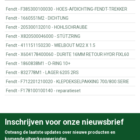
Fendt - F385300100030 - HOES-AFDICHTING-FENDT-TREKKER
Fendt - 1660551M2 - DICHTUNG
Fendt - 205300132010 - HOHLSCHRAUBE
Fendt - X820500046000 - STÜTZRING
Fendt - 411151150230 - WIELBOUT M22 X 1.5
Fendt - X604178400060 - DURITE 16MM RETOUR HYDR FIXL60
Fendt - 1860838M1 - O-RING 10+
Fendt - 832778M1 - LAGER 6205 2RS
Fendt - F712201210020 - KLEPDEKSELPAKKING 700/800 SERIE
Fendt - F178100100140 - reparatieset
Inschrijven voor onze nieuwsbrief
Ontvang de laatste updates over nieuwe producten en
komende uitverkoopperiodes