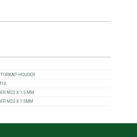
960301000 - PEN MOTORKAP-HOUDER
- MOER M10
11730000 - WIELMOER M22 X 1.5 MM
11801000 - WIELMOER M22 X 1.5MM