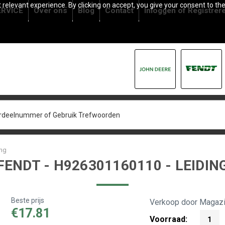
relevant experience. By clicking on accept, you give your consent to the
RVICE
Over ons
Blog
Contact
Inloggen
of
Registrer
ing
FENDT - H926301160110 - LEIDIN
Beste prijs
Verkoop door Magazi
€17.81
Voorraad:
1