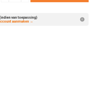
Verminderen:
verhogen:
(indien van toepassing)
i
 account aanmaken
→