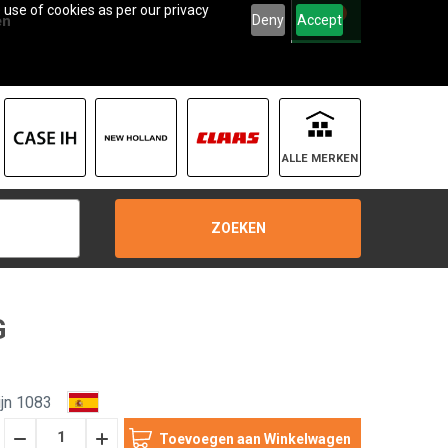
 use of cookies as per our privacy
0
Deny
Accept
en
ALLE MERKEN
ZOEKEN
G
jn 1083
Hoeveelheid
Hoeveelheid