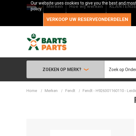
Our website uses cookies to give you the best and most 
Merken
Hoe wij werken
KLANTENSE
policy.
VERKOOP UW RESERVEONDERDELEN
Zoeken
ZOEKEN OP MERK?
Home
Merken
Fendt
Fendt - H926301160110 - Leid