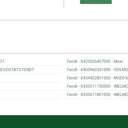
ENDT
Fendt - X423505407000 - Moer
O AIRE A PRESOSTATO FENDT
Fendt - X403
Fendt - X434402851000 
Fendt - X4355
Fendt - X4356