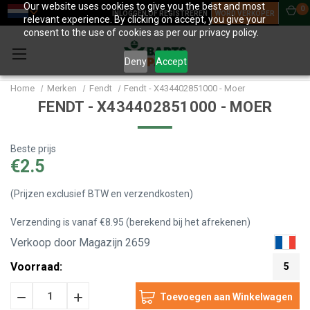
Our website uses cookies to give you the best and most
0
INLOGGEN OF REGISTREREN
WORD VERKOPER
relevant experience. By clicking on accept, you give your
consent to the use of cookies as per our privacy policy.
Deny
Accept
Home
Merken
Fendt
Fendt - X434402851000 - Moer
FENDT - X434402851000 - MOER
Beste prijs
€2.5
(Prijzen exclusief BTW en verzendkosten)
Verzending is vanaf €8.95 (berekend bij het afrekenen)
Verkoop door Magazijn 2659
Voorraad:
5
Hoeveelheid
Hoeveelheid