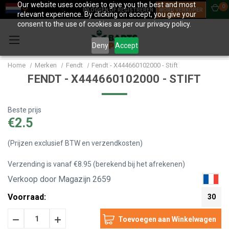
Our website uses cookies to give you the best and most
0
INLOGGEN OF REGISTREREN
WORD VERKOPER
relevant experience. By clicking on accept, you give your
consent to the use of cookies as per our privacy policy.
Deny
Accept
Home
Merken
Fendt
Fendt - X444660102000 - Stift
FENDT - X444660102000 - STIFT
Beste prijs
€2.5
(Prijzen exclusief BTW en verzendkosten)
Verzending is vanaf €8.95 (berekend bij het afrekenen)
Verkoop door Magazijn 2659
Voorraad:
30
Hoeveelheid
Hoeveelheid