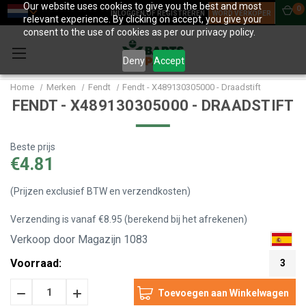
Our website uses cookies to give you the best and most
0
INLOGGEN OF REGISTREREN
WORD VERKOPER
relevant experience. By clicking on accept, you give your
consent to the use of cookies as per our privacy policy.
Deny
Accept
Home
Merken
Fendt
Fendt - X489130305000 - Draadstift
FENDT - X489130305000 - DRAADSTIFT
Beste prijs
€4.81
(Prijzen exclusief BTW en verzendkosten)
Verzending is vanaf €8.95 (berekend bij het afrekenen)
Verkoop door Magazijn 1083
Voorraad:
3
Hoeveelheid
Hoeveelheid