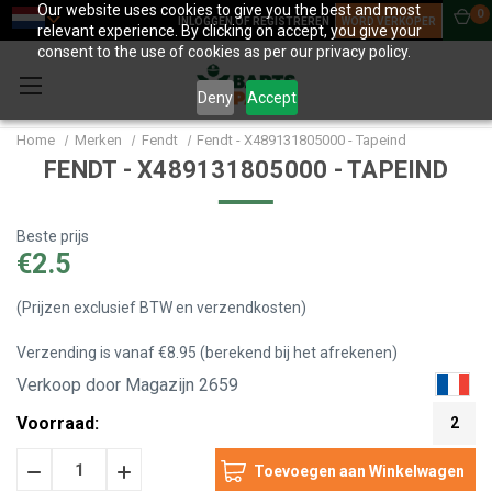
Our website uses cookies to give you the best and most
0
INLOGGEN OF REGISTREREN
WORD VERKOPER
relevant experience. By clicking on accept, you give your
consent to the use of cookies as per our privacy policy.
Deny
Accept
Home
Merken
Fendt
Fendt - X489131805000 - Tapeind
FENDT - X489131805000 - TAPEIND
Beste prijs
€2.5
(Prijzen exclusief BTW en verzendkosten)
Verzending is vanaf €8.95 (berekend bij het afrekenen)
Verkoop door Magazijn 2659
Voorraad:
2
Hoeveelheid
Hoeveelheid