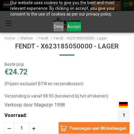
Our website uses cookies to give you the best and most
0
INLOGGEN OF REGISTREREN
WORD VERKOPER
relevant experience. By clicking on accept, you give your
consent to the use of cookies as per our privacy policy.
Deny
Accept
Home
Merken
Fendt
Fendt - X623185050000 - Lager
FENDT - X623185050000 - LAGER
Beste prijs
€24.72
(Prijzen exclusief BTW en verzendkosten)
Verzending is vanaf €8.95 (berekend bij het afrekenen)
Verkoop door Magazijn 1998
Voorraad:
1
Hoeveelheid
Hoeveelheid