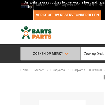
Our website uses cookies to give you the best and most 
Merken
Hoe wij werken
KLANTENSE
policy.
VERKOOP UW RESERVEONDERDELEN
Zoeken
ZOEKEN OP MERK?
Home
Merken
Husqvarna
Husqvarna - 583391001 -