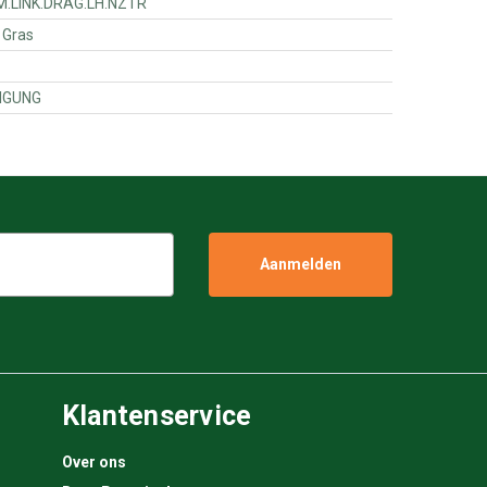
83513301 - SUBASM.LINK.DRAG.LH.NZTR
 Halter f. Gras
01 - BEFESTIGUNG
Klantenservice
Over ons