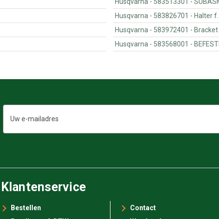
Husqvarna - 5
Husqvarna - 583826701 -
n
Husqvarna - 583972401 - Bracket
Husqvarna - 5835680
E-
mailadres
Klantenservice
Bestellen
Contact