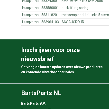
Husqvarna - 583243601 - EMBRAYAGE NORAM 2006
Husqvarna - 583580001 - deck.lifting.spring
Husqvarna - 583118201 - messerspindel kpl. links 5 ster
Husqvarna - 583964103 - ANSAUGROHR
Inschrijven voor onze
nieuwsbrief
Ontvang de laatste updates over nieuwe producten
en komende uitverkoopperiodes
BartsParts NL
BartsParts B.V.