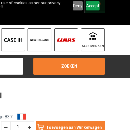
 use of cookies as per our privacy
0
Deny
Accept
en
ALLE MERKEN
ZOEKEN
N
jn 837
Hoeveelheid
Hoeveelheid