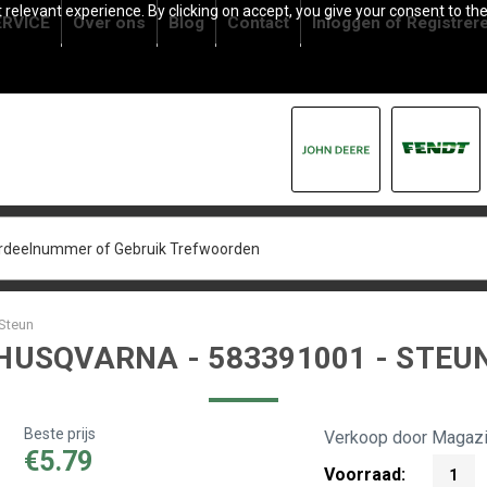
relevant experience. By clicking on accept, you give your consent to the
RVICE
Over ons
Blog
Contact
Inloggen
of
Registrer
 Steun
HUSQVARNA - 583391001 - STEU
Beste prijs
Verkoop door Magazi
€5.79
Voorraad:
1