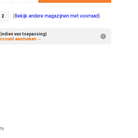
Verminderen:
verhogen:
(
Bekijk andere magazijnen met voorraad
)
2
(indien van toepassing)
i
 account aanmaken
→
79