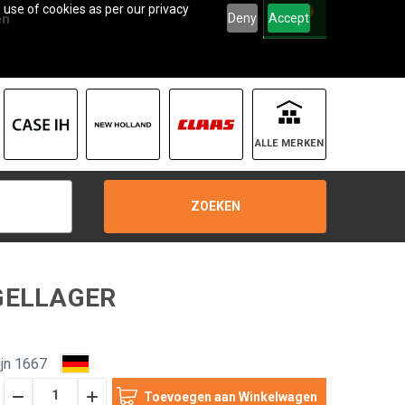
 use of cookies as per our privacy
0
Deny
Accept
en
ALLE MERKEN
ZOEKEN
OGELLAGER
jn 1667
Hoeveelheid
Hoeveelheid