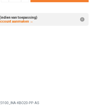
Verminderen:
verhogen:
(indien van toepassing)
i
 account aanmaken
→
23100_INA-KBO20-PP-AS