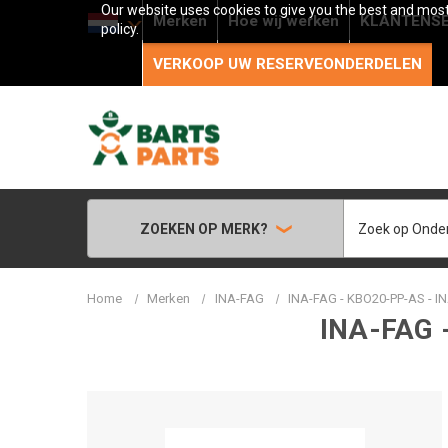
Our website uses cookies to give you the best and most 
Merken
Hoe wij werken
KLANTENSE
policy.
VERKOOP UW RESERVEONDERDELEN
Zoeken
ZOEKEN OP MERK?
Home
Merken
INA-FAG
INA-FAG - KBO20-PP-AS - IN
INA-FAG 