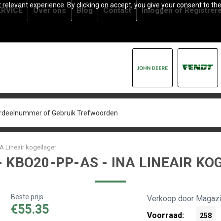
relevant experience. By clicking on accept, you give your consent to the
RVICE
Over ons
Blog
Contact
Inloggen
of
Registrer
A Lineair kogellager
- KBO20-PP-AS - INA LINEAIR K
Beste prijs
Verkoop door Magazi
€55.35
Voorraad:
258