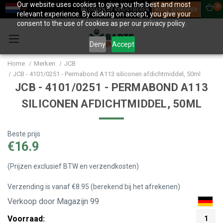
Our website uses cookies to give you the best and most
0
INLOGGEN OF REGISTREREN
WORD VERKOPER
relevant experience. By clicking on accept, you give your
consent to the use of cookies as per our privacy policy.
Deny
Accept
Home
Merken
JCB
JCB - 4101/0251 - Permabond A113 siliconen afdichtmiddel, 50ml
JCB - 4101/0251 - PERMABOND A113
SILICONEN AFDICHTMIDDEL, 50ML
Beste prijs
€16.9
(Prijzen exclusief BTW en verzendkosten)
Verzending is vanaf €8.95 (berekend bij het afrekenen)
Verkoop door Magazijn 99
Voorraad:
1