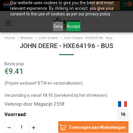
Our website uses cookies to give you the best and most
0
INLOGGEN OF REGISTREREN
WORD VERKOPER
relevant experience. By clicking on accept, you give your
consent to the use of cookies as per our privacy policy.
Deny
Accept
Home
Merken
John Deere
John Deere - HXE64196 - Bus
JOHN DEERE - HXE64196 - BUS
Beste prijs
€9.41
(Prijzen exclusief BTW en verzendkosten)
Verzending is vanaf €8.95 (berekend bij het afrekenen)
Verkoop door Magazijn 2558
Voorraad:
16
Hoeveelheid
Hoeveelheid