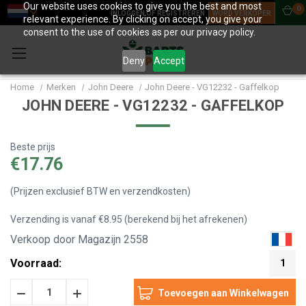
Our website uses cookies to give you the best and most
0
INLOGGEN OF REGISTREREN
WORD VERKOPER
relevant experience. By clicking on accept, you give your
consent to the use of cookies as per our privacy policy.
Deny
Accept
Home
Merken
John Deere
John Deere - VG12232 - Gaffelkop
JOHN DEERE - VG12232 - GAFFELKOP
Beste prijs
€17.76
(Prijzen exclusief BTW en verzendkosten)
Verzending is vanaf €8.95 (berekend bij het afrekenen)
Verkoop door Magazijn 2558
Voorraad:
1
Hoeveelheid
Hoeveelheid