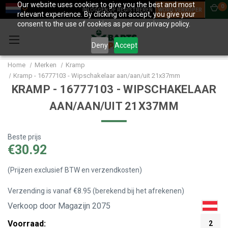
Our website uses cookies to give you the best and most
0
INLOGGEN OF REGISTREREN
WORD VERKOPER
relevant experience. By clicking on accept, you give your
consent to the use of cookies as per our privacy policy.
Deny
Accept
Home
Merken
Kramp
Kramp - 16777103 - Wipschakelaar aan/aan/uit 21x37mm
KRAMP - 16777103 - WIPSCHAKELAAR
AAN/AAN/UIT 21X37MM
Beste prijs
€30.92
(Prijzen exclusief BTW en verzendkosten)
Verzending is vanaf €8.95 (berekend bij het afrekenen)
Verkoop door Magazijn 2075
Voorraad:
2