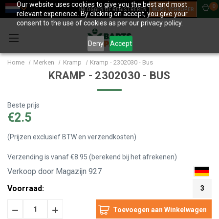
Our website uses cookies to give you the best and most
0
INLOGGEN OF REGISTREREN
WORD VERKOPER
relevant experience. By clicking on accept, you give your
consent to the use of cookies as per our privacy policy.
Deny
Accept
Home
Merken
Kramp
Kramp - 2302030 - Bus
KRAMP - 2302030 - BUS
Beste prijs
€2.5
(Prijzen exclusief BTW en verzendkosten)
Verzending is vanaf €8.95 (berekend bij het afrekenen)
Verkoop door Magazijn 927
Voorraad:
3
Hoeveelheid
Hoeveelheid