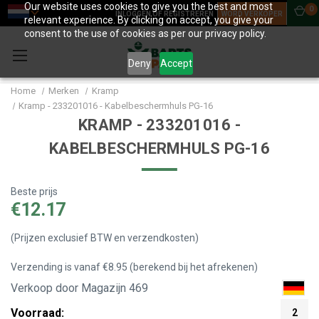
Our website uses cookies to give you the best and most
0
INLOGGEN OF REGISTREREN
WORD VERKOPER
relevant experience. By clicking on accept, you give your
consent to the use of cookies as per our privacy policy.
Deny
Accept
Home
Merken
Kramp
Kramp - 233201016 - Kabelbeschermhuls PG-16
KRAMP - 233201016 -
KABELBESCHERMHULS PG-16
Beste prijs
€12.17
(Prijzen exclusief BTW en verzendkosten)
Verzending is vanaf €8.95 (berekend bij het afrekenen)
Verkoop door Magazijn 469
Voorraad:
2