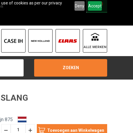
 use of cookies as per our privacy
0
Deny
Accept
en
ALLE MERKEN
ZOEKEN
LSLANG
jn 875
Hoeveelheid
Hoeveelheid