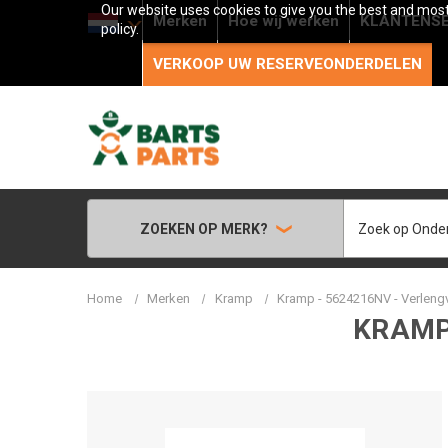
Our website uses cookies to give you the best and most 
Merken
Hoe wij werken
KLANTENSE
policy.
VERKOOP UW RESERVEONDERDELEN
Zoeken
ZOEKEN OP MERK?
Home
Merken
Kramp
Kramp - 5624216NV - Verlengv
KRAMP