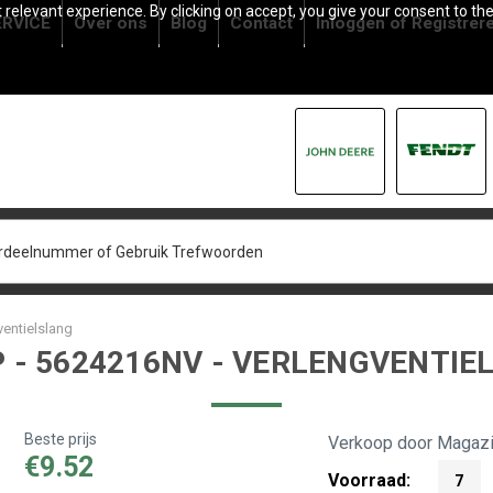
relevant experience. By clicking on accept, you give your consent to the
RVICE
Over ons
Blog
Contact
Inloggen
of
Registrer
entielslang
 - 5624216NV - VERLENGVENTIE
Beste prijs
Verkoop door Magazi
€9.52
Voorraad:
7