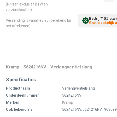
(Prijzen exclusief BTW en
verzendkosten)
Bedrijf? 0% btw 
Verzending is vanaf €8.95 (berekend bij
Gratis zakelijk
het afrekenen)
Kramp - 5624216NV - Verlengventielslang
Specificaties
Productnaam
Verlengventielslang
Onderdeelnummer
5624216NV
Merken
Kramp
Ook bekend als
5624216NV, 5624216NV , 90809