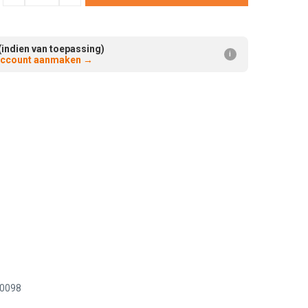
Verminderen:
verhogen:
(indien van toepassing)
i
 account aanmaken
→
90098