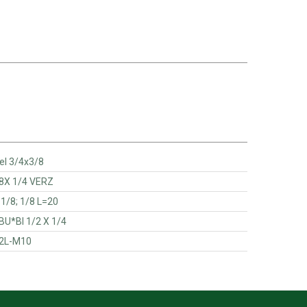
rloopnippel 3/4x3/8
ERL.NIP. 3/8X 1/4 VERZ
NIPPEL 1/8; 1/8 L=20
 SOKNIPPEL BU*BI 1/2 X 1/4
PPEL 12L-M10