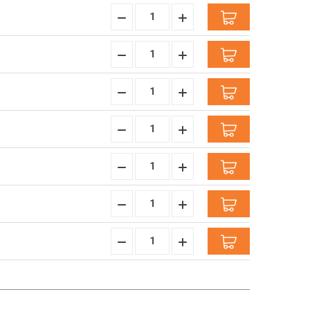
Verminderen:
verhogen:
Hoeveelheid
Hoeveelheid
Verminderen:
verhogen:
Hoeveelheid
Hoeveelheid
Verminderen:
verhogen:
Hoeveelheid
Hoeveelheid
Verminderen:
verhogen:
Hoeveelheid
Hoeveelheid
Verminderen:
verhogen:
Hoeveelheid
Hoeveelheid
Verminderen:
verhogen:
Hoeveelheid
Hoeveelheid
Verminderen:
verhogen:
Hoeveelheid
Hoeveelheid
Verminderen:
verhogen: