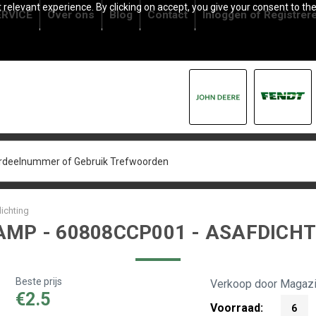
relevant experience. By clicking on accept, you give your consent to the
RVICE
Over ons
Blog
Contact
Inloggen
of
Registrer
ichting
AMP - 60808CCP001 - ASAFDICHT
Beste prijs
Verkoop door Magazi
€2.5
Voorraad:
6