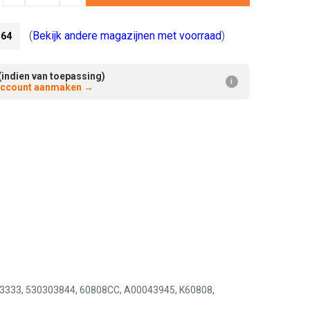
Verminderen:
verhogen:
(
Bekijk andere magazijnen met voorraad
)
64
(indien van toepassing)
i
 account aanmaken
→
333, 530303844, 60808CC, A00043945, K60808,