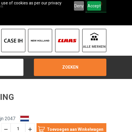
 use of cookies as per our privacy
0
Deny
Accept
en
ALLE MERKEN
ZOEKEN
ING
jn 2047
Hoeveelheid
Hoeveelheid