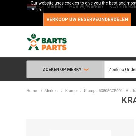
Our website uses cookies to give you the best and most 
Merken
Hoe wij werken
KLANTENSE
policy.
VERKOOP UW RESERVEONDERDELEN
Zoeken
ZOEKEN OP MERK?
Home
Merken
Kramp
Kramp - 60808CCP001 - Asafd
KR