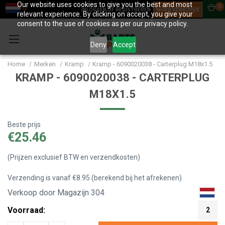
Our website uses cookies to give you the best and most
0
INLOGGEN OF REGISTREREN
WORD VERKOPER
relevant experience. By clicking on accept, you give your
consent to the use of cookies as per our privacy policy.
Deny
Accept
Home
Merken
Kramp
Kramp - 6090020038 - Carterplug M18x1.5
KRAMP - 6090020038 - CARTERPLUG
M18X1.5
Beste prijs
€25.46
(Prijzen exclusief BTW en verzendkosten)
Verzending is vanaf €8.95 (berekend bij het afrekenen)
Verkoop door Magazijn 304
Voorraad:
2