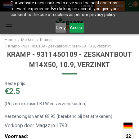
Our website uses cookies to give you the best and most
0
INLOGGEN OF REGISTREREN
WORD VERKOPER
relevant experience. By clicking on accept, you give your
consent to the use of cookies as per our privacy policy.
Deny
Accept
Home
Merken
Kramp
Kramp - 9311450109 - Zeskantbout M14x50, 10.9, verzinkt
KRAMP - 9311450109 - ZESKANTBOUT
M14X50, 10.9, VERZINKT
Beste prijs
€2.5
(Prijzen exclusief BTW en verzendkosten)
Verzending is vanaf €8.95 (berekend bij het afrekenen)
Verkoop door Magazijn 1793
Voorraad:
22