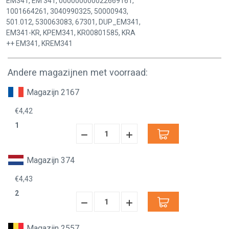
EM341, EM 341, 000000000022669161,
1001664261, 3040990325, 50000943,
501.012, 530063083, 67301, DUP_EM341,
EM341-KR, KPEM341, KR00801585, KRA
++ EM341, KREM341
Andere magazijnen met voorraad:
Magazijn 2167
€4,42
1
Hoeveelheid
Hoeveelheid
Verminderen:
verhogen:
Magazijn 374
€4,43
2
Hoeveelheid
Hoeveelheid
Verminderen:
verhogen:
Magazijn 2557