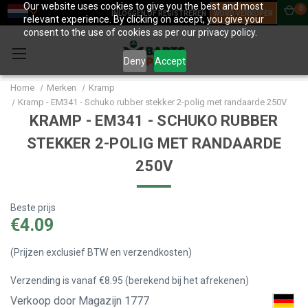
Our website uses cookies to give you the best and most
0
INLOGGEN OF REGISTREREN
WORD VERKOPER
relevant experience. By clicking on accept, you give your
consent to the use of cookies as per our privacy policy.
Deny
Accept
Home
Merken
Kramp
Kramp - EM341 - Schuko rubber stekker 2-polig met randaarde 250V
KRAMP - EM341 - SCHUKO RUBBER
STEKKER 2-POLIG MET RANDAARDE
250V
Beste prijs
€4.09
(Prijzen exclusief BTW en verzendkosten)
Verzending is vanaf €8.95 (berekend bij het afrekenen)
Verkoop door Magazijn 1777