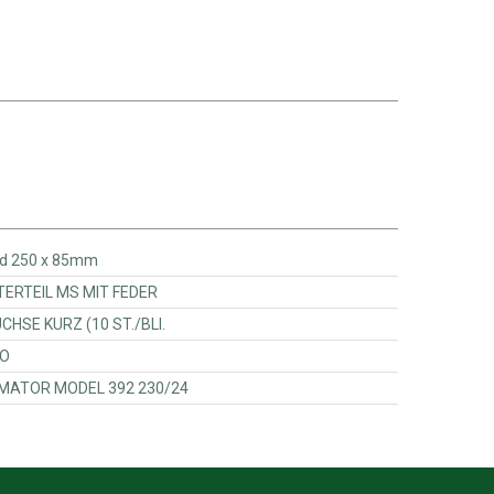
11DL - Ersatzrad 250 x 85mm
251 - VENTILUNTERTEIL MS MIT FEDER
95510 - LAGERBUCHSE KURZ (10 ST./BLI.
POYO
92 - TRANSFORMATOR MODEL 392 230/24