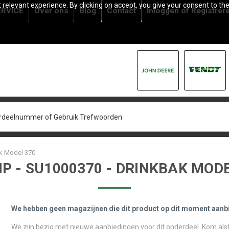
relevant experience. By clicking on accept, you give your consent to the
RVICE
Over ons
Blog
Contact
Inloggen
of
Registrer
k Model 370
P - SU1000370 - DRINKBAK MODE
We hebben geen magazijnen die dit product op dit moment aanb
We zijn bezig met nieuwe aanbiedingen voor dit onderdeel. Kom alstu