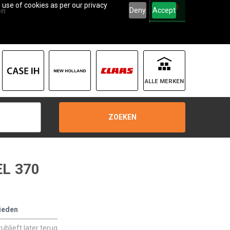
 use of cookies as per our privacy
0
Deny
Accept
en
ALLE MERKEN
ZOEKEN
L 370
ieden
blieft later terug