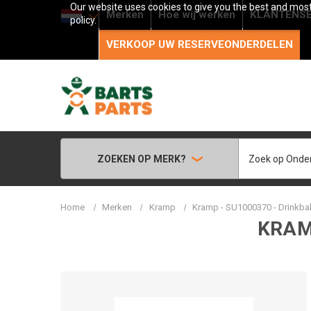
Our website uses cookies to give you the best and most 
Merken
Hoe wij werken
KLANTENSE
policy.
VERKOOP UW RESERVEONDERDELEN
Zoeken
ZOEKEN OP MERK?
Home
Merken
Kramp
Kramp - SU1000370 - Drinkba
KRAM