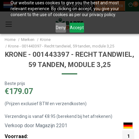
Our website uses cookies to give you the best and most
0
INLOGGEN OF REGISTREREN
WORD VERKOPER
relevant experience. By clicking on accept, you give your
consent to the use of cookies as per our privacy policy.
Deny
Accept
Home
Merken
Krone
Krone - 001443397 - Recht tandwiel, 59 tanden, module 3,25
KRONE - 001443397 - RECHT TANDWIEL,
59 TANDEN, MODULE 3,25
Beste prijs
€179.07
(Prijzen exclusief BTW en verzendkosten)
Verzending is vanaf €8.95 (berekend bij het afrekenen)
Verkoop door Magazijn 2201
Voorraad:
1