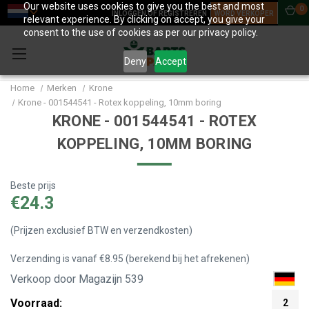
Our website uses cookies to give you the best and most
0
INLOGGEN OF REGISTREREN
WORD VERKOPER
relevant experience. By clicking on accept, you give your
consent to the use of cookies as per our privacy policy.
Deny
Accept
Home
Merken
Krone
Krone - 001544541 - Rotex koppeling, 10mm boring
KRONE - 001544541 - ROTEX
KOPPELING, 10MM BORING
Beste prijs
€24.3
(Prijzen exclusief BTW en verzendkosten)
Verzending is vanaf €8.95 (berekend bij het afrekenen)
Verkoop door Magazijn 539
Voorraad:
2