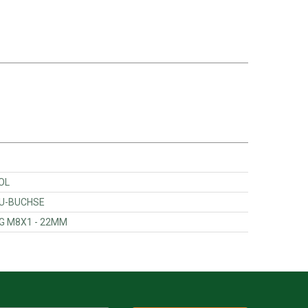
R ROL
OLLE MIT DU-BUCHSE
RLÄNGERUNG M8X1 - 22MM