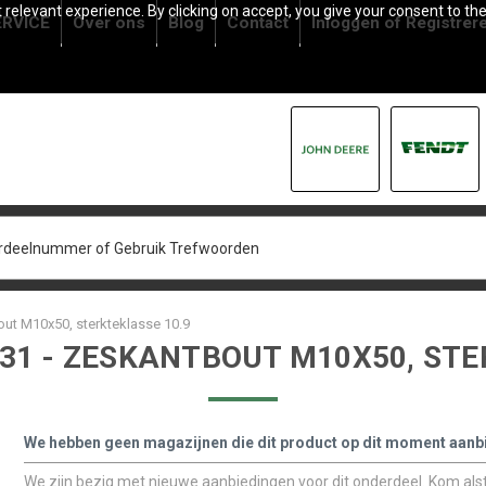
relevant experience. By clicking on accept, you give your consent to the
RVICE
Over ons
Blog
Contact
Inloggen
of
Registrer
out M10x50, sterkteklasse 10.9
131 - ZESKANTBOUT M10X50, STE
We hebben geen magazijnen die dit product op dit moment aanb
We zijn bezig met nieuwe aanbiedingen voor dit onderdeel. Kom alstu