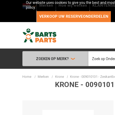
Our website uses cookies to give you the best and most 
Merken
Hoe wij werken
KLANTENSE
policy.
VERKOOP UW RESERVEONDERDELEN
Zoeken
ZOEKEN OP MERK?
Home
Merken
Krone
Krone - 009010131 - Zeskantb
KRONE - 009010