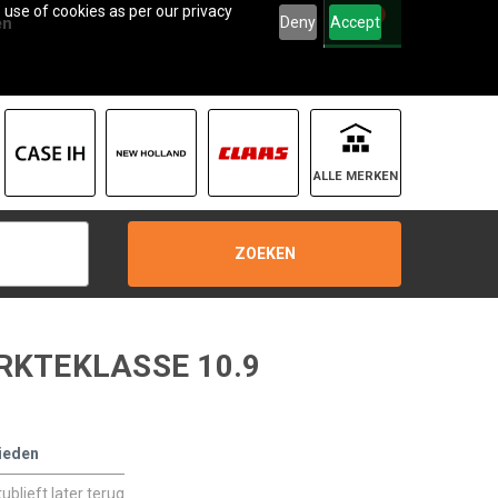
 use of cookies as per our privacy
0
Deny
Accept
en
ALLE MERKEN
ZOEKEN
RKTEKLASSE 10.9
ieden
blieft later terug