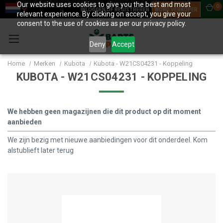
Our website uses cookies to give you the best and most
0
INLOGGEN OF REGISTREREN
WORD VERKOPER
relevant experience. By clicking on accept, you give your
consent to the use of cookies as per our privacy policy.
Deny
Accept
Home
Merken
Kubota
Kubota - W21CS04231 - Koppeling
KUBOTA - W21CS04231 - KOPPELING
We hebben geen magazijnen die dit product op dit moment
aanbieden
We zijn bezig met nieuwe aanbiedingen voor dit onderdeel. Kom
alstublieft later terug