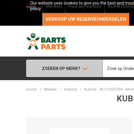
Our website uses cookies to give you the best and most 
Merken
Hoe wij werken
KLANTENSE
policy.
VERKOOP UW RESERVEONDERDELEN
Zoeken
ZOEKEN OP MERK?
Home
Merken
Kubota
Kubota - W21CS07704 - Mon
KUB