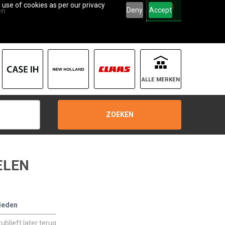
 use of cookies as per our privacy
0
Deny
Accept
en
ALLE MERKEN
ZOEKEN
ELEN
ieden
blieft later terug