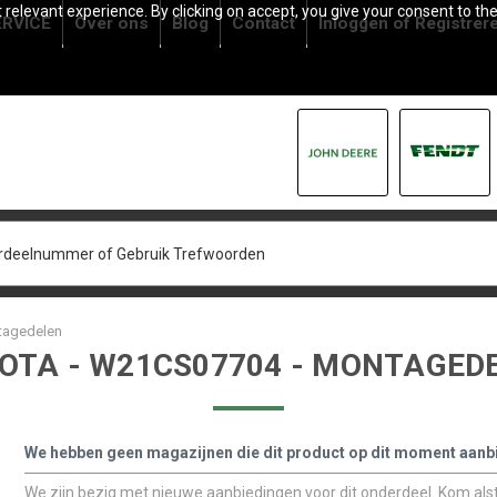
relevant experience. By clicking on accept, you give your consent to the
RVICE
Over ons
Blog
Contact
Inloggen
of
Registrer
tagedelen
OTA - W21CS07704 - MONTAGED
We hebben geen magazijnen die dit product op dit moment aanb
We zijn bezig met nieuwe aanbiedingen voor dit onderdeel. Kom alstu