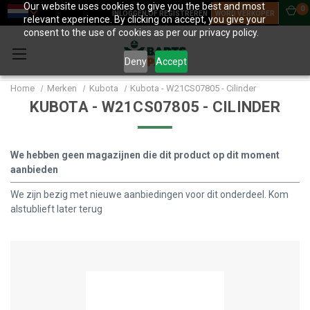
Our website uses cookies to give you the best and most
0
INLOGGEN OF REGISTREREN
WORD VERKOPER
relevant experience. By clicking on accept, you give your
consent to the use of cookies as per our privacy policy.
Deny
Accept
Home
Merken
Kubota
Kubota - W21CS07805 - Cilinder
KUBOTA - W21CS07805 - CILINDER
We hebben geen magazijnen die dit product op dit moment
aanbieden
We zijn bezig met nieuwe aanbiedingen voor dit onderdeel. Kom
alstublieft later terug