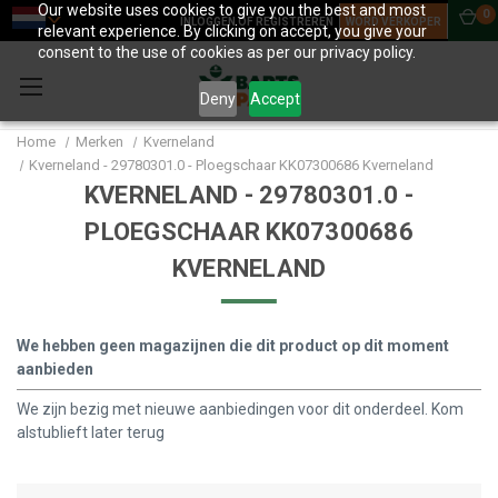
Our website uses cookies to give you the best and most
0
INLOGGEN OF REGISTREREN
WORD VERKOPER
relevant experience. By clicking on accept, you give your
consent to the use of cookies as per our privacy policy.
Deny
Accept
Home
Merken
Kverneland
Kverneland - 29780301.0 - Ploegschaar KK07300686 Kverneland
KVERNELAND - 29780301.0 -
PLOEGSCHAAR KK07300686
KVERNELAND
We hebben geen magazijnen die dit product op dit moment
aanbieden
We zijn bezig met nieuwe aanbiedingen voor dit onderdeel. Kom
alstublieft later terug