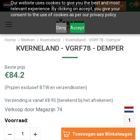
Our website uses cookies to give you the best and most
0
INLOGGEN OF REGISTREREN
WORD VERKOPER
relevant experience. By clicking on accept, you give your
consent to the use of cookies as per our privacy policy.
Deny
Accept
Home
Merken
Kverneland
Kverneland - VGRF78 - Demper
KVERNELAND - VGRF78 - DEMPER
Beste prijs
€84.2
(Prijzen exclusief BTW en verzendkosten)
Verzending is vanaf €8.95 (berekend bij het afrekenen)
Verkoop door Magazijn 74
Voorraad:
1
Hoeveelheid
Hoeveelheid