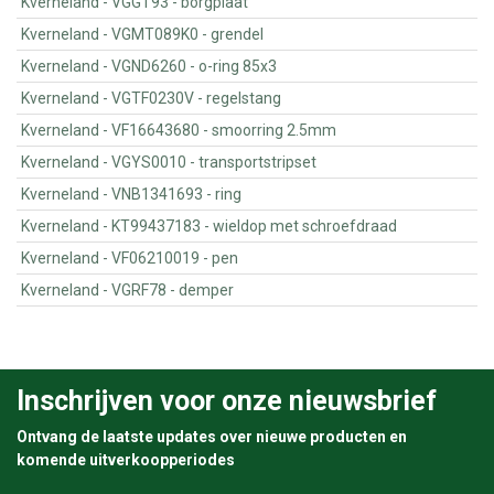
Kverneland - VGGT93 - borgplaat
Kverneland - VGMT089K0 - grendel
Kverneland - VGND6260 - o-ring 85x3
Kverneland - VGTF0230V - regelstang
Kverneland - VF16643680 - smoorring 2.5mm
Kverneland - VGYS0010 - transportstripset
Kverneland - VNB1341693 - ring
Kverneland - KT99437183 - wieldop met schroefdraad
Kverneland - VF06210019 - pen
Kverneland - VGRF78 - demper
Inschrijven voor onze nieuwsbrief
Ontvang de laatste updates over nieuwe producten en
komende uitverkoopperiodes