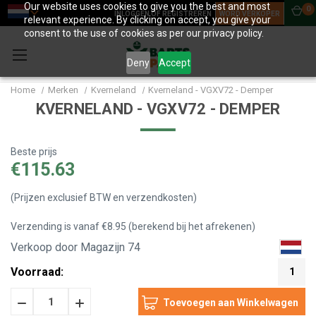
Our website uses cookies to give you the best and most
0
INLOGGEN OF REGISTREREN
WORD VERKOPER
relevant experience. By clicking on accept, you give your
consent to the use of cookies as per our privacy policy.
Deny
Accept
Home
Merken
Kverneland
Kverneland - VGXV72 - Demper
KVERNELAND - VGXV72 - DEMPER
Beste prijs
€115.63
(Prijzen exclusief BTW en verzendkosten)
Verzending is vanaf €8.95 (berekend bij het afrekenen)
Verkoop door Magazijn 74
Voorraad:
1
Hoeveelheid
Hoeveelheid