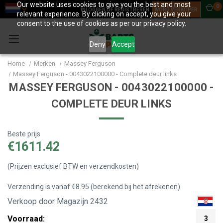
Our website uses cookies to give you the best and most
0
INLOGGEN OF REGISTREREN
WORD VERKOPER
relevant experience. By clicking on accept, you give your
consent to the use of cookies as per our privacy policy.
Deny
Accept
Home
Merken
Massey Ferguson
Massey Ferguson - 0043022100000 - Complete deur links
MASSEY FERGUSON - 0043022100000 -
COMPLETE DEUR LINKS
Beste prijs
€1611.42
(Prijzen exclusief BTW en verzendkosten)
Verzending is vanaf €8.95 (berekend bij het afrekenen)
Verkoop door Magazijn 2432
Voorraad:
3