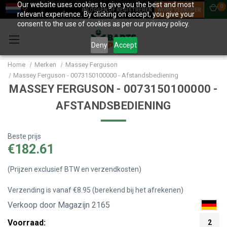
Our website uses cookies to give you the best and most
0
INLOGGEN OF REGISTREREN
WORD VERKOPER
relevant experience. By clicking on accept, you give your
consent to the use of cookies as per our privacy policy.
Deny
Accept
Home
Merken
Massey Ferguson
Massey Ferguson - 0073150100000 - Afstandsbediening
MASSEY FERGUSON - 0073150100000 -
AFSTANDSBEDIENING
Beste prijs
€182.61
(Prijzen exclusief BTW en verzendkosten)
Verzending is vanaf €8.95 (berekend bij het afrekenen)
Verkoop door Magazijn 2165
Voorraad:
2