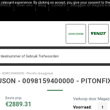
relevant experience. By clicking on accept, you give your consent to the
RVICE
Over ons
Blog
Contact
Inloggen
of
Registrer
 0098159400000 - Pitonfix draagplaat
SON - 0098159400000 - PITONF
Beste prijs
Verkoop door Magazi
€2889.31
Voorraad:
1