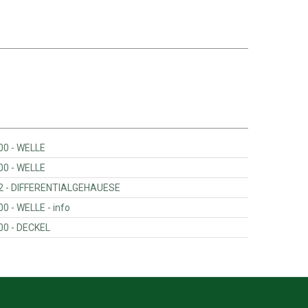
Massey Ferguson - 0046020100000 - WELLE
Massey Ferguson - 0046077100000 - WELLE
Massey Ferguson - 934152010202 - DIFFERENTIALGEHAUESE
Massey Ferguson - 0046071100000 - WELLE - info
Massey Ferguson - 0046021100000 - DECKEL