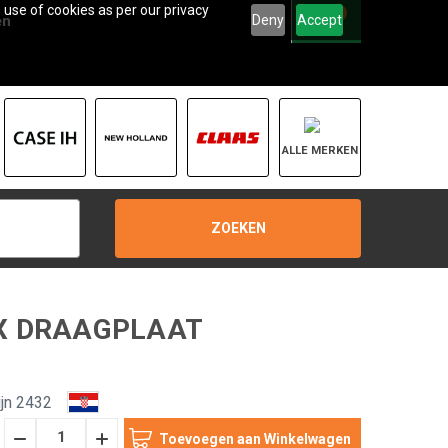
 use of cookies as per our privacy
0
Deny
Accept
en
ALLE MERKEN
ZOEKEN
IX DRAAGPLAAT
jn 2432
Hoeveelheid
Hoeveelheid