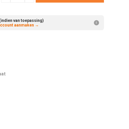
Verminderen:
verhogen:
(indien van toepassing)
i
 account aanmaken
→
aat