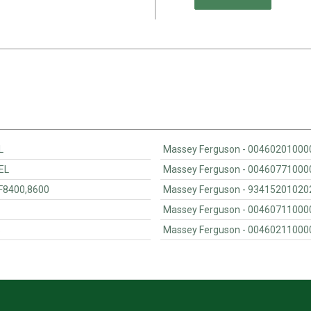
EL
ECKEL
RUNDRAHMEN MF8400,8600
S