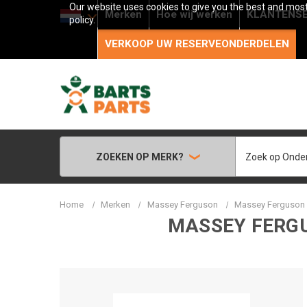
Our website uses cookies to give you the best and most 
Merken
Hoe wij werken
KLANTENSE
policy.
VERKOOP UW RESERVEONDERDELEN
Zoeken
ZOEKEN OP MERK?
Home
Merken
Massey Ferguson
Massey Ferguson -
MASSEY FERGU