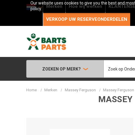
Our website uses cookies to give you the best and most 
Merken
Hoe wij werken
KLANTENSE
policy.
VERKOOP UW RESERVEONDERDELEN
Zoeken
ZOEKEN OP MERK?
Home
Merken
Massey Ferguson
Massey Ferguson -
MASSEY 