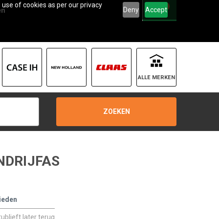
 use of cookies as per our privacy
0
Deny
Accept
en
ALLE MERKEN
ZOEKEN
NDRIJFAS
ieden
blieft later terug