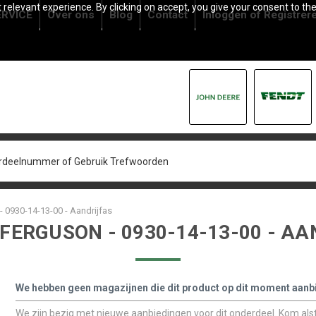
relevant experience. By clicking on accept, you give your consent to the
RVICE
Over ons
Blog
Contact
Inloggen
of
Registrer
 0930-14-13-00 - Aandrijfas
FERGUSON - 0930-14-13-00 - AA
We hebben geen magazijnen die dit product op dit moment aanb
We zijn bezig met nieuwe aanbiedingen voor dit onderdeel. Kom alstu