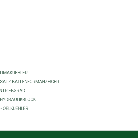
sey Ferguson - 090008625 - KLIMAKUEHLER
Massey Ferguson - 0996418800 - SATZ BALLENFORMANZEIGER
y Ferguson - 104468W1 - ANTRIEBSRAD
Massey Ferguson - 0952584620 - HYDRAULIKBLOCK
Massey Ferguson - ACW409444A - OELKUEHLER