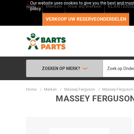
Our website uses cookies to give you the best and most 
Merken
Hoe wij werken
KLANTENSE
policy.
VERKOOP UW RESERVEONDERDELEN
Zoeken
ZOEKEN OP MERK?
Home
Merken
Massey Ferguson
Massey Ferguson -
MASSEY FERGUSON 