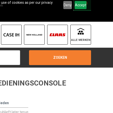
 use of cookies as per our privacy
0
Deny
Accept
en
ALLE MERKEN
ZOEKEN
BEDIENINGSCONSOLE
ieden
blieft later terug