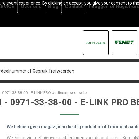
relevant experience. By clicking on accept, you give your consent to the
RVICE
Over ons
Blog
Contact
Inloggen
of
Registrer
 0971-33-38-00 - E-LINK PRO bedieningsconsole
- 0971-33-38-00 - E-LINK PRO 
We hebben geen magazijnen die dit product op dit moment aanb
We zijn bezig met nieuwe aanbiedingen voor dit onderdeel. Kom alstu