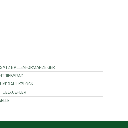
Massey Ferguson - 0996418800 - SATZ BALLENFORMANZEIGER
y Ferguson - 104468W1 - ANTRIEBSRAD
Massey Ferguson - 0952584620 - HYDRAULIKBLOCK
Massey Ferguson - ACW409444A - OELKUEHLER
 Ferguson - 001234163 - WELLE