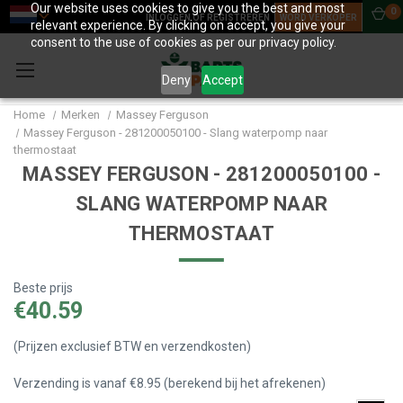
Our website uses cookies to give you the best and most
0
INLOGGEN OF REGISTREREN
WORD VERKOPER
relevant experience. By clicking on accept, you give your
consent to the use of cookies as per our privacy policy.
Deny
Accept
Home
Merken
Massey Ferguson
Massey Ferguson - 281200050100 - Slang waterpomp naar
thermostaat
MASSEY FERGUSON - 281200050100 -
SLANG WATERPOMP NAAR
THERMOSTAAT
Beste prijs
€40.59
(Prijzen exclusief BTW en verzendkosten)
Verzending is vanaf €8.95 (berekend bij het afrekenen)