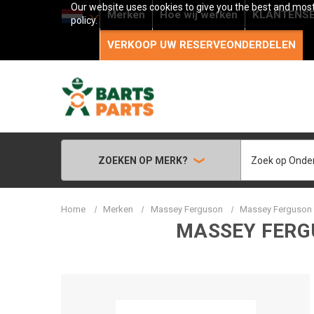
Our website uses cookies to give you the best and most 
Merken
Hoe wij werken
KLANTENSE
policy.
VERKOOP UW RESERVEONDERDELEN
Zoeken
ZOEKEN OP MERK?
Home
Merken
Massey Ferguson
Massey Ferguson 
MASSEY FERGU