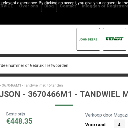
relevant experience. By clicking on accept, you give your consent to the
RVICE
Over ons
Blog
Contact
Inloggen
of
Registrer
- 3670466M1 - Tandwiel met 46 tanden
SON - 3670466M1 - TANDWIEL 
Beste prijs
Verkoop door Magazi
€448.35
Voorraad:
4