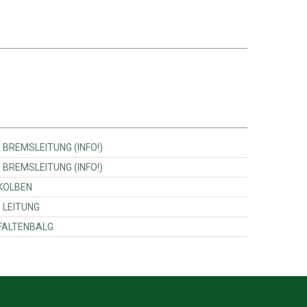
Massey Ferguson - 3671551M92 - BREMSLEITUNG (INFO!)
Massey Ferguson - 3671550M92 - BREMSLEITUNG (INFO!)
ssey Ferguson - 3670596M1 - KOLBEN
Massey Ferguson - 3673523M92 - LEITUNG
assey Ferguson - 3670840M1 - FALTENBALG