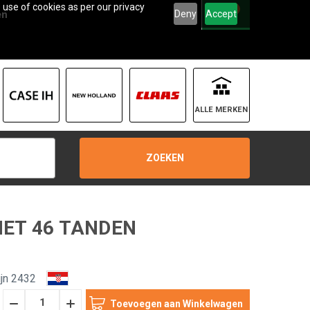
 use of cookies as per our privacy
0
Deny
Accept
en
ALLE MERKEN
ZOEKEN
MET 46 TANDEN
jn 2432
Hoeveelheid
Hoeveelheid