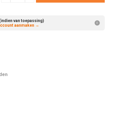
Verminderen:
verhogen:
(indien van toepassing)
i
 account aanmaken
→
nden