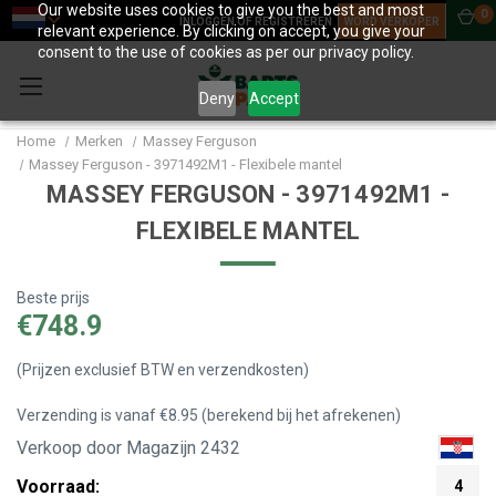
Our website uses cookies to give you the best and most
0
INLOGGEN OF REGISTREREN
WORD VERKOPER
relevant experience. By clicking on accept, you give your
consent to the use of cookies as per our privacy policy.
Deny
Accept
Home
Merken
Massey Ferguson
Massey Ferguson - 3971492M1 - Flexibele mantel
MASSEY FERGUSON - 3971492M1 -
FLEXIBELE MANTEL
Beste prijs
€748.9
(Prijzen exclusief BTW en verzendkosten)
Verzending is vanaf €8.95 (berekend bij het afrekenen)
Verkoop door Magazijn 2432
Voorraad:
4