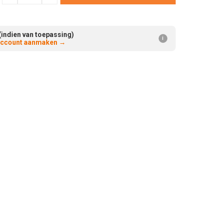
Verminderen:
verhogen:
(indien van toepassing)
i
 account aanmaken
→