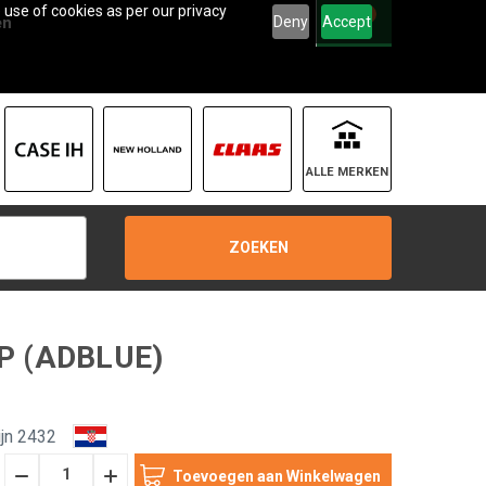
 use of cookies as per our privacy
0
Deny
Accept
en
ALLE MERKEN
ZOEKEN
P (ADBLUE)
jn 2432
Hoeveelheid
Hoeveelheid