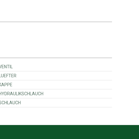
sey Ferguson - 3976137M1 - VENTIL
ssey Ferguson - 3975366M1 - LUEFTER
sey Ferguson - 3975215M1 - KAPPE
assey Ferguson - 3975083M1 - HYDRAULIKSCHLAUCH
ssey Ferguson - 3975758M1 - SCHLAUCH