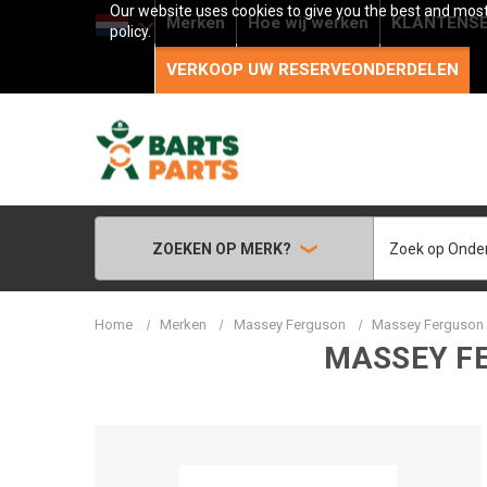
Our website uses cookies to give you the best and most 
Merken
Hoe wij werken
KLANTENSE
policy.
VERKOOP UW RESERVEONDERDELEN
Zoeken
ZOEKEN OP MERK?
Home
Merken
Massey Ferguson
Massey Ferguson 
MASSEY FE