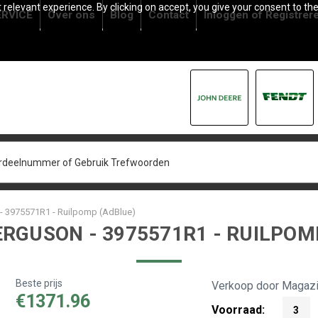
relevant experience. By clicking on accept, you give your consent to the
RVICE
Over ons
Blog
Contact
Inloggen
of
Registrer
- 3975571R1 - Ruilpomp (AdBlue)
RGUSON - 3975571R1 - RUILPOM
Beste prijs
Verkoop door Magazi
€1371.96
Voorraad:
3