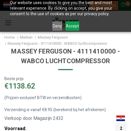
Our website uses cookies to give you the best and most
0
INLOGGEN OF REGISTREREN
WORD VERKOPER
relevant experience. By clicking on accept, you give your
consent to the use of cookies as per our privacy policy.
Deny
Accept
Home
Merken
Massey Ferguson
Massey Ferguson - 4111410000 - WABCO luchtcompressor
MASSEY FERGUSON - 4111410000 -
WABCO LUCHTCOMPRESSOR
Beste prijs
€1138.62
(Prijzen exclusief BTW en verzendkosten)
Verzending is vanaf €8.95 (berekend bij het afrekenen)
Verkoop door Magazijn 2432
Voorraad:
2