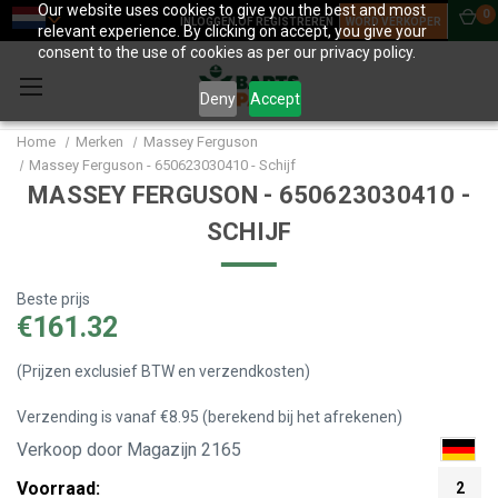
Our website uses cookies to give you the best and most
0
INLOGGEN OF REGISTREREN
WORD VERKOPER
relevant experience. By clicking on accept, you give your
consent to the use of cookies as per our privacy policy.
Deny
Accept
Home
Merken
Massey Ferguson
Massey Ferguson - 650623030410 - Schijf
MASSEY FERGUSON - 650623030410 -
SCHIJF
Beste prijs
€161.32
(Prijzen exclusief BTW en verzendkosten)
Verzending is vanaf €8.95 (berekend bij het afrekenen)
Verkoop door Magazijn 2165
Voorraad:
2