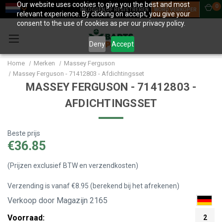
Our website uses cookies to give you the best and most
0
INLOGGEN OF REGISTREREN
WORD VERKOPER
relevant experience. By clicking on accept, you give your
consent to the use of cookies as per our privacy policy.
Deny
Accept
Home
Merken
Massey Ferguson
Massey Ferguson - 71412803 - Afdichtingsset
MASSEY FERGUSON - 71412803 -
AFDICHTINGSSET
Beste prijs
€36.85
(Prijzen exclusief BTW en verzendkosten)
Verzending is vanaf €8.95 (berekend bij het afrekenen)
Verkoop door Magazijn 2165
Voorraad:
2