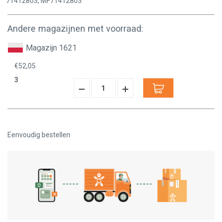
71412803, MF71412803
Andere magazijnen met voorraad:
Magazijn 1621
€52,05
3
Hoeveelheid
Hoeveelheid
Verminderen:
verhogen:
Eenvoudig bestellen