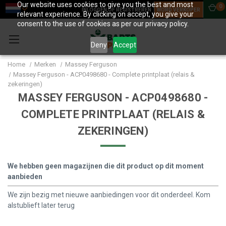
Our website uses cookies to give you the best and most
0
INLOGGEN OF REGISTREREN
WORD VERKOPER
relevant experience. By clicking on accept, you give your
consent to the use of cookies as per our privacy policy.
Deny
Accept
Home
Merken
Massey Ferguson
Massey Ferguson - ACP0498680 - Complete printplaat (relais &
zekeringen)
MASSEY FERGUSON - ACP0498680 -
COMPLETE PRINTPLAAT (RELAIS &
ZEKERINGEN)
We hebben geen magazijnen die dit product op dit moment
aanbieden
We zijn bezig met nieuwe aanbiedingen voor dit onderdeel. Kom
alstublieft later terug