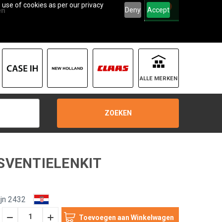
 use of cookies as per our privacy
0
Deny
Accept
en
ALLE MERKEN
ZOEKEN
SVENTIELENKIT
jn 2432
Hoeveelheid
Hoeveelheid