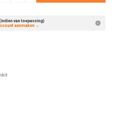
Verminderen:
verhogen:
(indien van toepassing)
i
 account aanmaken
→
nkit