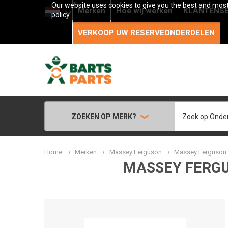
Our website uses cookies to give you the best and most 
Merken
Hoe wij werken
KLANTENSE
policy.
VERKOOP UW RESERVEONDERDELEN
Zoeken
ZOEKEN OP MERK?
Home
Merken
Massey Ferguson
Massey Ferguson -
MASSEY FERGU