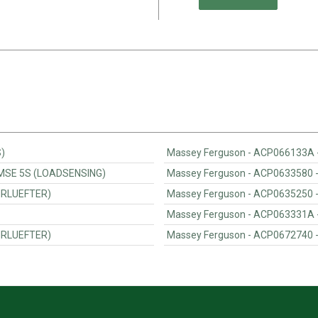
6S)
ATZ HYDR.ANH.BREMSE 5S (LOADSENSING)
RSATZ(UMKEHRLUEFTER)
RSATZ(UMKEHRLUEFTER)