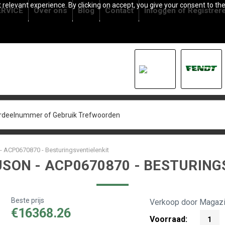
relevant experience. By clicking on accept, you give your consent to the
RVICE
Over ons
Blog
Contact
Inloggen
of
Registrer
 ACP0670870 - Besturingsventielenkit
SON - ACP0670870 - BESTURING
Beste prijs
Verkoop door Magazi
€16368.26
Voorraad:
1