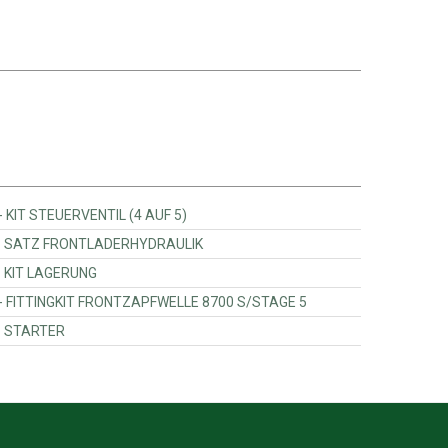
Massey Ferguson - ACP066133A - KIT STEUERVENTIL (4 AUF 5)
Massey Ferguson - ACP0633580 - SATZ FRONTLADERHYDRAULIK
Massey Ferguson - ACP0635250 - KIT LAGERUNG
Massey Ferguson - ACP063331A - FITTINGKIT FRONTZAPFWELLE 8700 S/STAGE 5
Massey Ferguson - ACP0672740 - STARTER