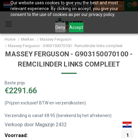
Our website uses cookies to give you the best and most
0
INLOGGEN OF REGISTREREN
WORD VERKOPER
relevant experience. By clicking on accept, you give your
consent to the use of cookies as per our privacy policy.
Deny
Accept
Home
Merken
Massey Ferguson
Massey Ferguson - G903150070100 - Remcilinder links compleet
MASSEY FERGUSON - G903150070100 -
REMCILINDER LINKS COMPLEET
Beste prijs
€2291.66
(Prijzen exclusief BTW en verzendkosten)
Verzending is vanaf €8.95 (berekend bij het afrekenen)
Verkoop door Magazijn 2432
Voorraad:
1