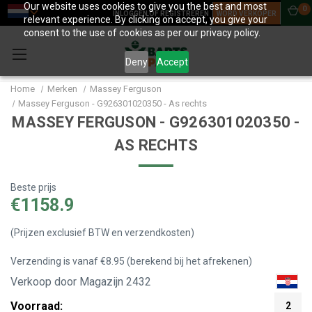
Our website uses cookies to give you the best and most
0
INLOGGEN OF REGISTREREN
WORD VERKOPER
relevant experience. By clicking on accept, you give your
consent to the use of cookies as per our privacy policy.
Deny
Accept
Home
Merken
Massey Ferguson
Massey Ferguson - G926301020350 - As rechts
MASSEY FERGUSON - G926301020350 -
AS RECHTS
Beste prijs
€1158.9
(Prijzen exclusief BTW en verzendkosten)
Verzending is vanaf €8.95 (berekend bij het afrekenen)
Verkoop door Magazijn 2432
Voorraad:
2