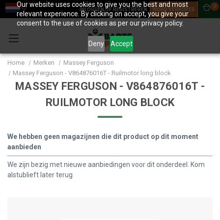
Our website uses cookies to give you the best and most
0
INLOGGEN OF REGISTREREN
WORD VERKOPER
relevant experience. By clicking on accept, you give your
consent to the use of cookies as per our privacy policy.
Deny
Accept
Home
Merken
Massey Ferguson
Massey Ferguson - V864876016T - Ruilmotor long block
MASSEY FERGUSON - V864876016T -
RUILMOTOR LONG BLOCK
We hebben geen magazijnen die dit product op dit moment
aanbieden
We zijn bezig met nieuwe aanbiedingen voor dit onderdeel. Kom
alstublieft later terug