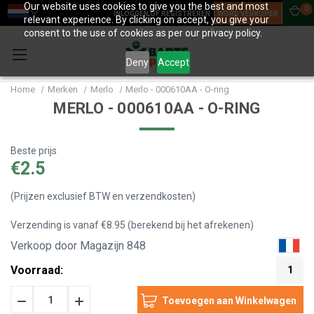
Our website uses cookies to give you the best and most
0
INLOGGEN OF REGISTREREN
WORD VERKOPER
relevant experience. By clicking on accept, you give your
consent to the use of cookies as per our privacy policy.
Deny
Accept
Home
Merken
Merlo
Merlo - 000610AA - O-ring
MERLO - 000610AA - O-RING
Beste prijs
€2.5
(Prijzen exclusief BTW en verzendkosten)
Verzending is vanaf €8.95 (berekend bij het afrekenen)
Verkoop door Magazijn 848
Voorraad:
1
Hoeveelheid
Hoeveelheid