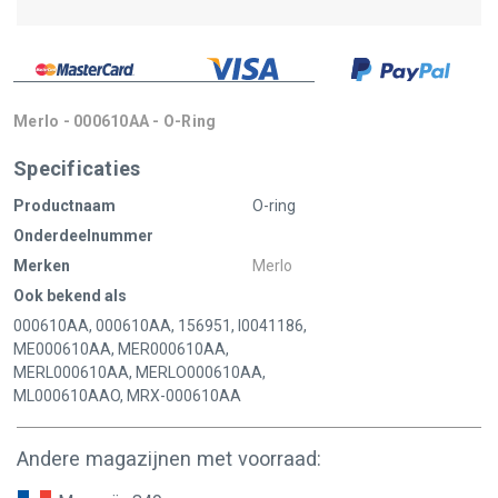
Merlo - 000610AA - O-Ring
Specificaties
Productnaam
O-ring
Onderdeelnummer
Merken
Merlo
Ook bekend als
000610AA, 000610AA, 156951, I0041186,
ME000610AA, MER000610AA,
MERL000610AA, MERLO000610AA,
ML000610AAO, MRX-000610AA
Andere magazijnen met voorraad: