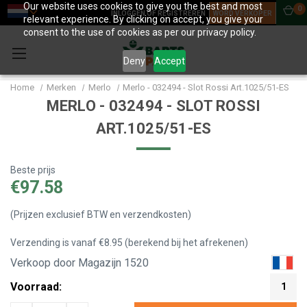
Our website uses cookies to give you the best and most
0
INLOGGEN OF REGISTREREN
WORD VERKOPER
relevant experience. By clicking on accept, you give your
consent to the use of cookies as per our privacy policy.
Deny
Accept
Home
Merken
Merlo
Merlo - 032494 - Slot Rossi Art.1025/51-ES
MERLO - 032494 - SLOT ROSSI
ART.1025/51-ES
Beste prijs
€97.58
(Prijzen exclusief BTW en verzendkosten)
Verzending is vanaf €8.95 (berekend bij het afrekenen)
Verkoop door Magazijn 1520
Voorraad:
1